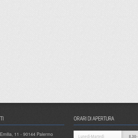
TI
ORARI DI APERTURA
 Emilia, 11 - 90144 Palermo
Lunedì-Martedì
8,30-