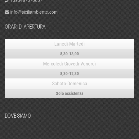
info@siciliambiente.com
ORARI DI APERTURA
Lunedì-Martedì
8,30-13,00
Mercoledì-Giovedì-Venerdì
8,30-12,30
Sabato-Domenica
Solo assistenza
DOVE SIAMO