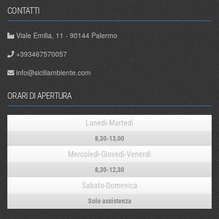
CONTATTI
Viale Emilia, 11 - 90144 Palermo
+393467570057
info@siciliambiente.com
ORARI DI APERTURA
Lunedì-Martedì
8,30-13,00
Mercoledì-Giovedì-Venerdì
8,30-12,30
Sabato-Domenica
Solo assistenza