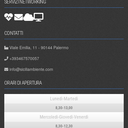
SERVIZI NETWORKING
CONTATTI
Viale Emilia, 11 - 90144 Palermo
+393467570057
info@siciliambiente.com
ORARI DI APERTURA
Lunedì-Martedì
8,30-13,00
Mercoledì-Giovedì-Venerdì
8,30-12,30