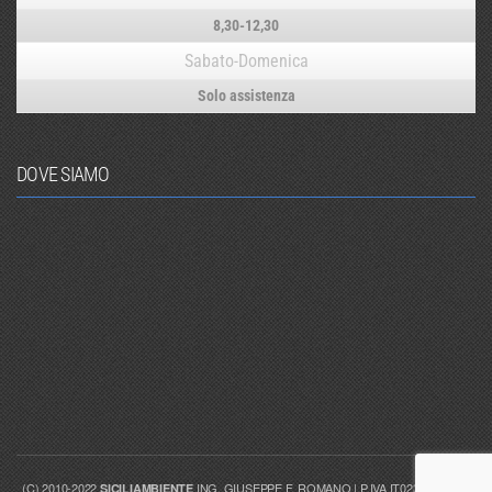
8,30-12,30
Sabato-Domenica
Solo assistenza
DOVE SIAMO
(C) 2010-2022
ING. GIUSEPPE F. ROMANO | P.IVA IT02329770818
SICILIAMBIENTE