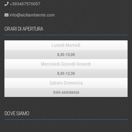
+393467570057
info@siciliambiente.com
ORARI DI APERTURA
Lunedì-Martedì
8,30-13,00
Mercoledì-Giovedì-Venerdì
8,30-12,30
Sabato-Domenica
Solo assistenza
DOVE SIAMO