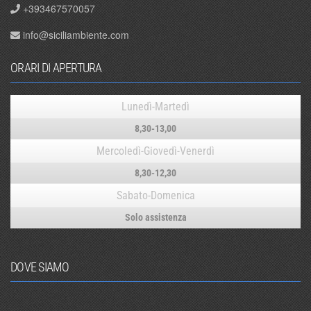
+393467570057
info@siciliambiente.com
ORARI DI APERTURA
Lunedì-Martedì
8,30-13,00
Mercoledì-Giovedì-Venerdì
8,30-12,30
Sabato-Domenica
Solo assistenza
DOVE SIAMO