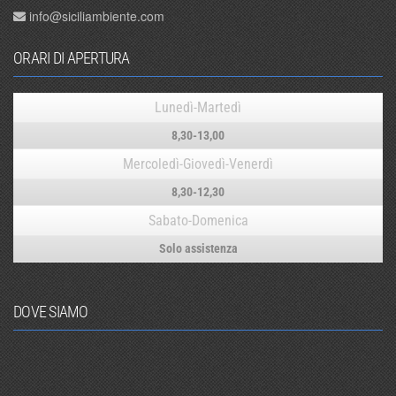
info@siciliambiente.com
ORARI DI APERTURA
Lunedì-Martedì
8,30-13,00
Mercoledì-Giovedì-Venerdì
8,30-12,30
Sabato-Domenica
Solo assistenza
DOVE SIAMO