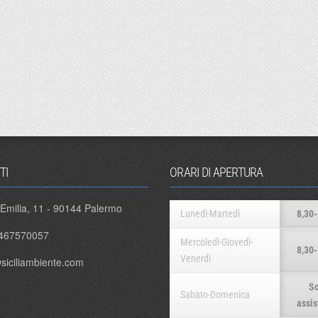
TI
ORARI DI APERTURA
 Emilia, 11 - 90144 Palermo
Lunedì-Martedì
8,30-
467570057
Mercoledì-Giovedì-
8,30-
Venerdì
siciliambiente.com
So
Sabato-Domenica
assis