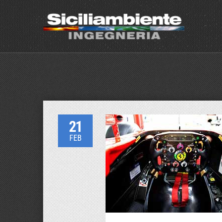
21
FEB