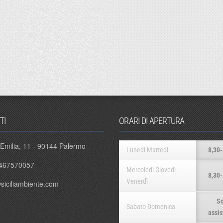
TI
ORARI DI APERTURA
 Emilia, 11 - 90144 Palermo
Lunedì-Martedì
8,30-
467570057
Mercoledì-Giovedì-
8,30-
Venerdì
siciliambiente.com
So
Sabato-Domenica
assis