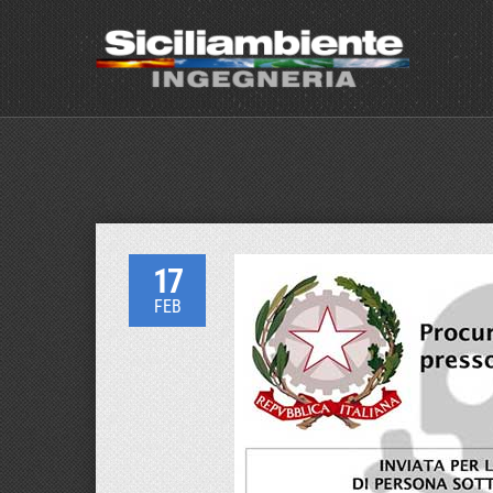
17
FEB