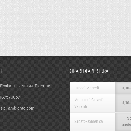
TI
ORARI DI APERTURA
 Emilia, 11 - 90144 Palermo
Lunedì-Martedì
8,30-
467570057
Mercoledì-Giovedì-
8,30-
Venerdì
siciliambiente.com
So
Sabato-Domenica
assis