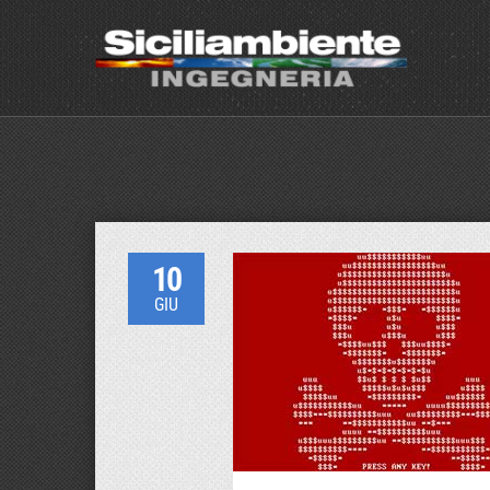
10
GIU