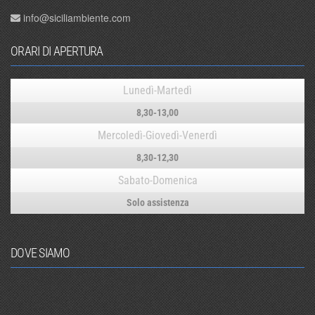
info@siciliambiente.com
ORARI DI APERTURA
Lunedì-Martedì
8,30-13,00
Mercoledì-Giovedì-Venerdì
8,30-12,30
Sabato-Domenica
Solo assistenza
DOVE SIAMO