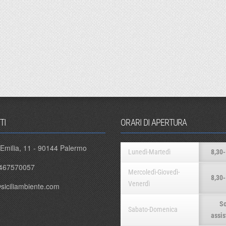
TI
ORARI DI APERTURA
 Emilia, 11 - 90144 Palermo
Lunedì-Martedì
8,30-
467570057
Mercoledì-Giovedì-
8,30-
Venerdì
siciliambiente.com
So
Sabato-Domenica
assis