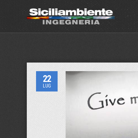
22
LUG