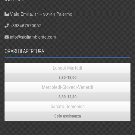
Viale Emilia, 11 - 90144 Palermo
+393467570057
info@siciliambiente.com
ORARI DI APERTURA
Lunedì-Martedì
8,30-13,00
Mercoledì-Giovedì-Venerdì
8,30-12,30
Sabato-Domenica
Solo assistenza