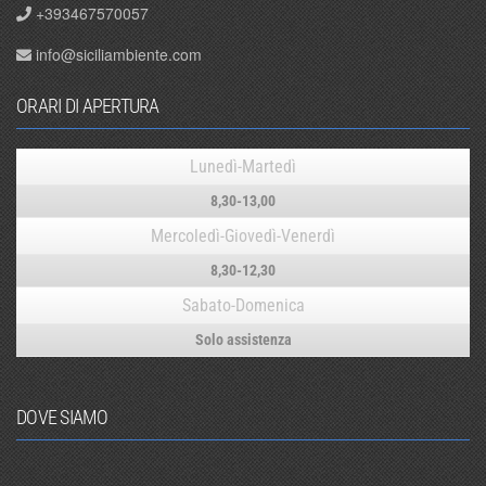
+393467570057
info@siciliambiente.com
ORARI DI APERTURA
Lunedì-Martedì
8,30-13,00
Mercoledì-Giovedì-Venerdì
8,30-12,30
Sabato-Domenica
Solo assistenza
DOVE SIAMO