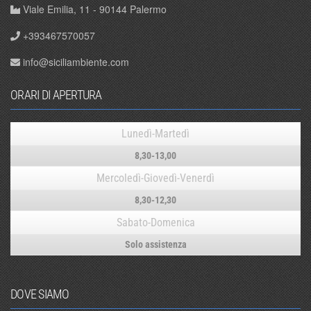
Viale Emilia, 11 - 90144 Palermo
+393467570057
info@siciliambiente.com
ORARI DI APERTURA
Lunedì-Martedì
8,30-13,00
Mercoledì-Giovedì-Venerdì
8,30-12,30
Sabato-Domenica
Solo assistenza
DOVE SIAMO