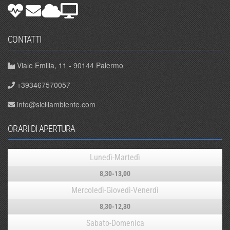
CONTATTI
Viale Emilia, 11 - 90144 Palermo
+393467570057
info@siciliambiente.com
ORARI DI APERTURA
Lunedì-Martedì
8,30-13,00
Mercoledì-Giovedì-Venerdì
8,30-12,30
Sabato-Domenica