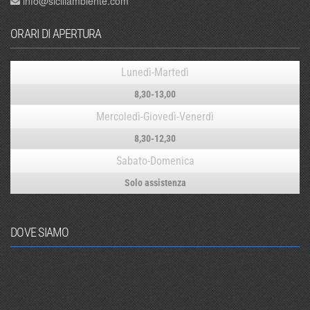
info@siciliambiente.com
ORARI DI APERTURA
Lunedì-Martedì
8,30-13,00
Mercoledì-Giovedì-Venerdì
8,30-12,30
Sabato-Domenica
Solo assistenza
DOVE SIAMO