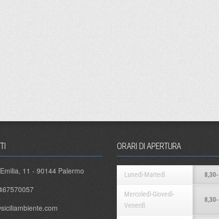
TI
ORARI DI APERTURA
 Emilia, 11 - 90144 Palermo
Lunedì-Martedì
8,30-
467570057
Mercoledì-Giovedì-
8,30-
Venerdì
siciliambiente.com