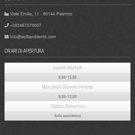
Viale Emilia, 11 - 90144 Palermo
+393467570057
info@siciliambiente.com
ORARI DI APERTURA
Lunedì-Martedì
8,30-13,00
Mercoledì-Giovedì-Venerdì
8,30-12,30
Sabato-Domenica
Solo assistenza