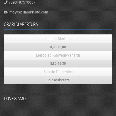
+393467570057
info@siciliambiente.com
ORARI DI APERTURA
Lunedì-Martedì
8,30-13,00
Mercoledì-Giovedì-Venerdì
8,30-12,30
Sabato-Domenica
Solo assistenza
DOVE SIAMO