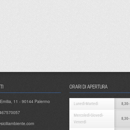
TI
ORARI DI APERTURA
 Emilia, 11 - 90144 Palermo
Lunedì-Martedì
8,30-
467570057
Mercoledì-Giovedì-
8,30-
Venerdì
siciliambiente.com