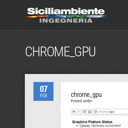
CHROME_GPU
07
chrome_gpu
FEB
Posted under: