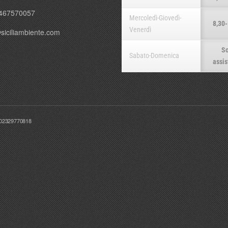
467570057
Mercoledì-Giovedì-
8,30-
Venerdì
siciliambiente.com
So
Sabato-Domenica
assis
T02329770818