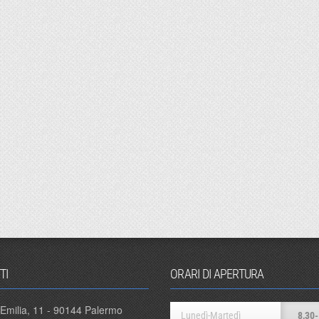
TI
ORARI DI APERTURA
 Emilia, 11 - 90144 Palermo
Lunedì-Martedì
8,30-