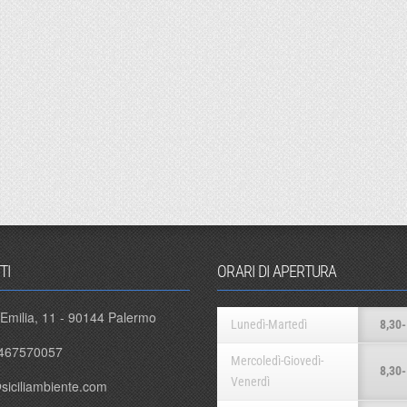
TI
ORARI DI APERTURA
 Emilia, 11 - 90144 Palermo
Lunedì-Martedì
8,30-
467570057
Mercoledì-Giovedì-
8,30-
Venerdì
siciliambiente.com