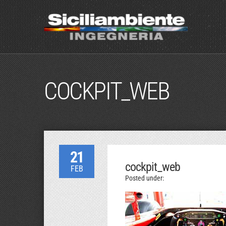
COCKPIT_WEB
21
cockpit_web
FEB
Posted under: