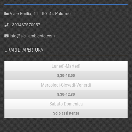
Viale Emilia, 11 - 90144 Palermo
+393467570057
info@siciliambiente.com
ORARI DI APERTURA
Lunedì-Martedì
8,30-13,00
Mercoledì-Giovedì-Venerdì
8,30-12,30
Sabato-Domenica
Solo assistenza