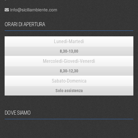
info@siciliambiente.com
ORARI DI APERTURA
Lunedì-Martedì
8,30-13,00
Mercoledì-Giovedì-Venerdì
8,30-12,30
Sabato-Domenica
Solo assistenza
DOVE SIAMO