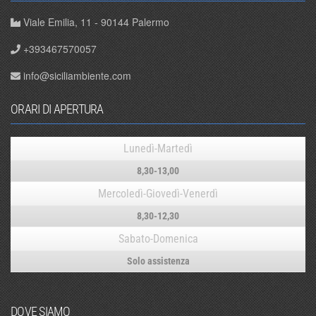
Viale Emilia, 11 - 90144 Palermo
+393467570057
info@siciliambiente.com
ORARI DI APERTURA
Lunedì-Martedì
8,30-13,00
Mercoledì-Giovedì-Venerdì
8,30-12,30
Sabato-Domenica
Solo assistenza
DOVE SIAMO