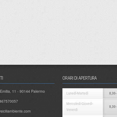
TI
ORARI DI APERTURA
 Emilia, 11 - 90144 Palermo
Lunedì-Martedì
8,30-
467570057
Mercoledì-Giovedì-
8,30-
Venerdì
siciliambiente.com