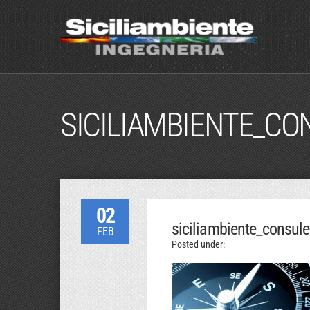
SICILIAMBIENTE_C
02
siciliambiente_consul
FEB
Posted under: