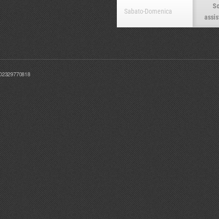
So
Sabato-Domenica
assis
T02329770818