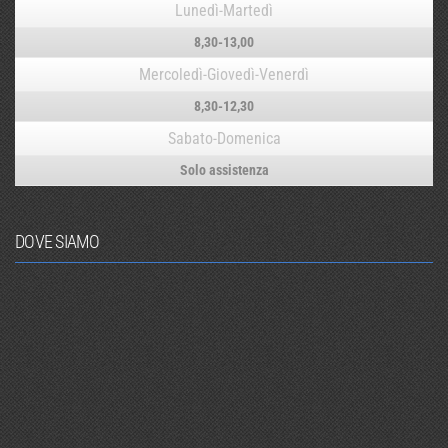
Lunedì-Martedì
8,30-13,00
Mercoledì-Giovedì-Venerdì
8,30-12,30
Sabato-Domenica
Solo assistenza
DOVE SIAMO