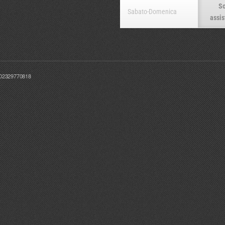
So
Sabato-Domenica
assis
T02329770818