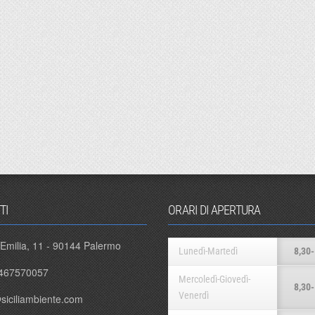
TI
ORARI DI APERTURA
 Emilia, 11 - 90144 Palermo
Lunedì-Martedì
8,30-
467570057
Mercoledì-Giovedì-
8,30-
Venerdì
siciliambiente.com