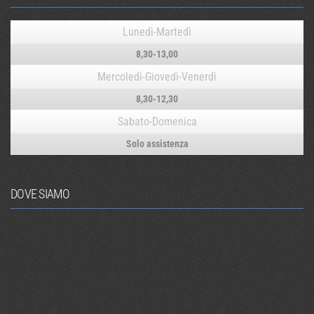
Lunedì-Martedì
8,30-13,00
Mercoledì-Giovedì-Venerdì
8,30-12,30
Sabato-Domenica
Solo assistenza
DOVE SIAMO