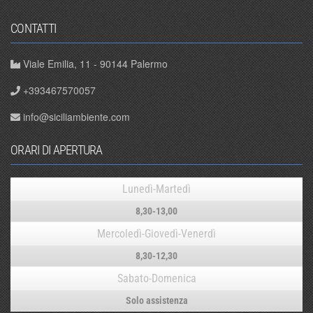
CONTATTI
Viale Emilia, 11 - 90144 Palermo
+393467570057
info@siciliambiente.com
ORARI DI APERTURA
Lunedì-Martedì
8,30-13,00
Mercoledì-Giovedì-Venerdì
8,30-12,30
Sabato-Domenica
Solo assistenza