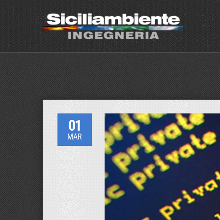
01
MAR