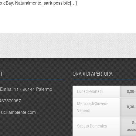
sito eBay. Naturalmente, sarà possibile[…]
TI
ORARI DI APERTURA
 Emilia, 11 - 90144 Palermo
Lunedì-Martedì
8,30-
467570057
Mercoledì-Giovedì-
8,30-
Venerdì
siciliambiente.com
So
Sabato-Domenica
assis