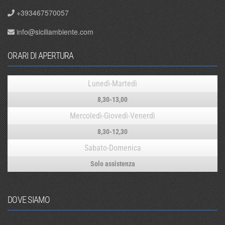
+393467570057
info@siciliambiente.com
ORARI DI APERTURA
Lunedì-Martedì
8,30-13,00
Mercoledì-Giovedì-Venerdì
8,30-12,30
Sabato-Domenica
Solo assistenza
DOVE SIAMO