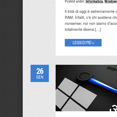
Posted under:
Informatica
,
Window
Il trick di oggi è estremament
RAM. Infatti, c’è chi sostiene 
nonsense; noi non siamo d’acc
totalmente diversi.[…]
LEGGI DI PIÙ »
26
GEN