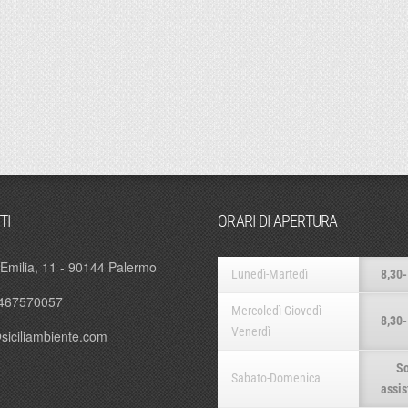
TI
ORARI DI APERTURA
 Emilia, 11 - 90144 Palermo
Lunedì-Martedì
8,30-
467570057
Mercoledì-Giovedì-
8,30-
Venerdì
siciliambiente.com
So
Sabato-Domenica
assis