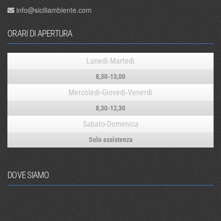
info@siciliambiente.com
ORARI DI APERTURA
Lunedì-Martedì
8,30-13,00
Mercoledì-Giovedì-Venerdì
8,30-12,30
Sabato-Domenica
Solo assistenza
DOVE SIAMO