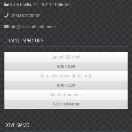
Viale Emilia, 11 - 90144 Palermo
+393467570057
info@siciliambiente.com
ORARI DI APERTURA
Lunedì-Martedì
8,30-13,00
Mercoledì-Giovedì-Venerdì
8,30-12,30
Sabato-Domenica
Solo assistenza
DOVE SIAMO