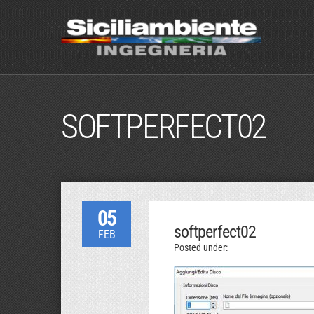
SOFTPERFECT02
05
softperfect02
FEB
Posted under: