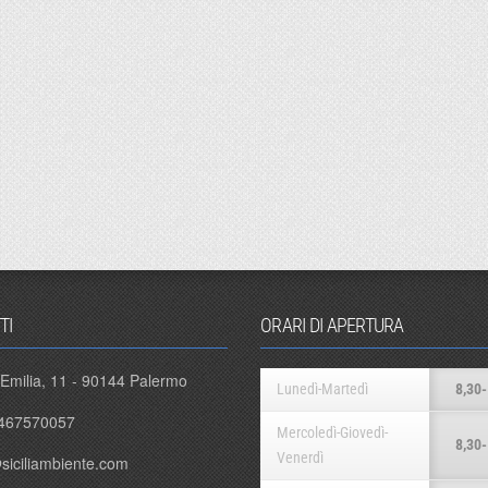
TI
ORARI DI APERTURA
 Emilia, 11 - 90144 Palermo
Lunedì-Martedì
8,30-
467570057
Mercoledì-Giovedì-
8,30-
Venerdì
siciliambiente.com