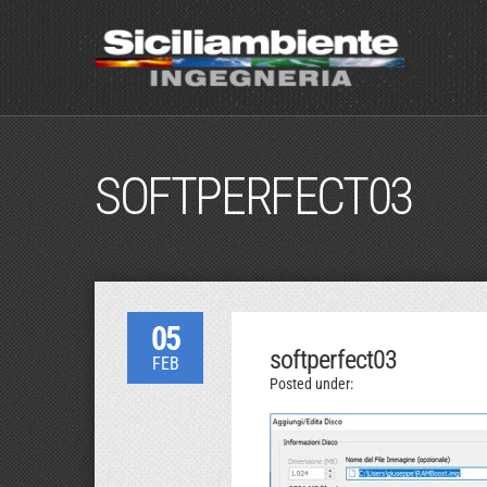
SOFTPERFECT03
05
softperfect03
FEB
Posted under: