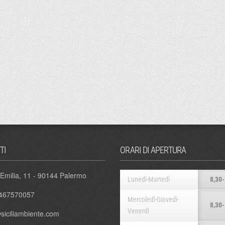
TI
ORARI DI APERTURA
 Emilia, 11 - 90144 Palermo
Lunedì-Martedì
8,30-
467570057
Mercoledì-Giovedì-
8,30-
Venerdì
siciliambiente.com